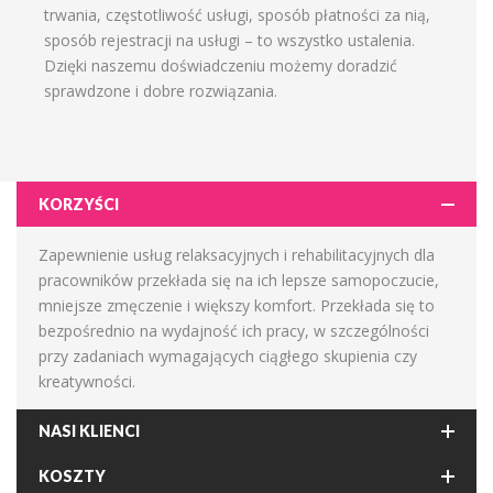
trwania, częstotliwość usługi, sposób płatności za nią,
sposób rejestracji na usługi – to wszystko ustalenia.
Dzięki naszemu doświadczeniu możemy doradzić
sprawdzone i dobre rozwiązania.
KORZYŚCI
Zapewnienie usług relaksacyjnych i rehabilitacyjnych dla
pracowników przekłada się na ich lepsze samopoczucie,
mniejsze zmęczenie i większy komfort. Przekłada się to
bezpośrednio na wydajność ich pracy, w szczególności
przy zadaniach wymagających ciągłego skupienia czy
kreatywności.
NASI KLIENCI
KOSZTY